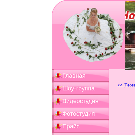
Главная
<< [Перв
Шоу-группа
Видеостудия
Фотостудия
Прайс