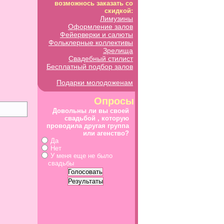
возможнось заказать со
скидкой:
Лимузины
Оформление залов
Фейерверки и салюты
Фольклерные коллективы
Зрелища
Свадебный стилист
Бесплатный подбор залов
Подарки молодоженам
Опросы
Довольны ли вы своей
свадьбой , которую
проводила другая группа
или агенство?
Да
Нет
У меня еще не было
свадьбы