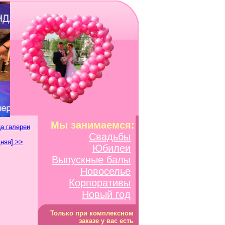
Мы занимаемся:
а галереи
Свадьбы
няя] >>
Юбилеи
Выпускные балы
Новоселье
Корпоративы
Новый год
Только при комплексном
заказе у вас есть