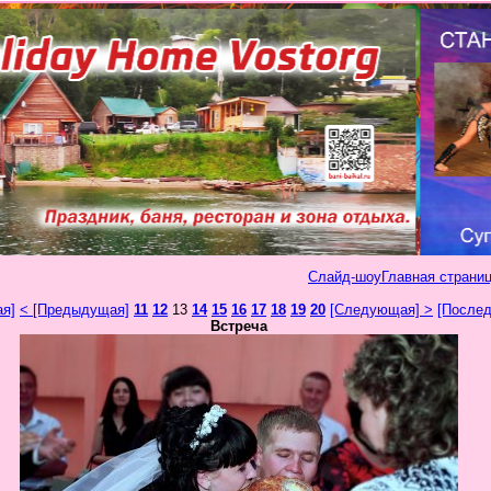
Слайд-шоу
Главная страниц
ая]
< [Предыдущая]
11
12
13
14
15
16
17
18
19
20
[Следующая] >
[Послед
Встреча