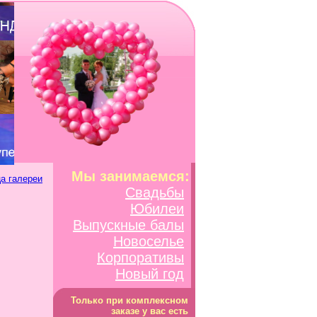
Мы занимаемся:
а галереи
Свадьбы
Юбилеи
Выпускные балы
Новоселье
Корпоративы
Новый год
Только при комплексном
заказе у вас есть