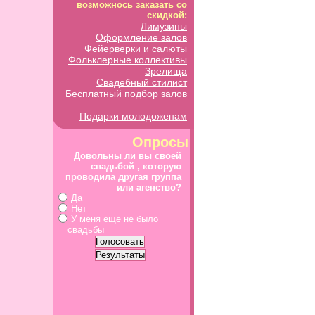
возможнось заказать со
скидкой:
Лимузины
Оформление залов
Фейерверки и салюты
Фольклерные коллективы
Зрелища
Свадебный стилист
Бесплатный подбор залов
Подарки молодоженам
Опросы
Довольны ли вы своей
свадьбой , которую
проводила другая группа
или агенство?
Да
Нет
У меня еще не было
свадьбы