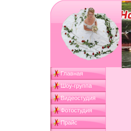
Главная
Шоу-группа
Видеостудия
Фотостудия
Прайс