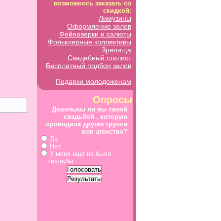
возможнось заказать со
скидкой:
Лимузины
Оформление залов
Фейерверки и салюты
Фольклерные коллективы
Зрелища
Свадебный стилист
Бесплатный подбор залов
Подарки молодоженам
Опросы
Довольны ли вы своей
свадьбой , которую
проводила другая группа
или агенство?
Да
Нет
У меня еще не было
свадьбы