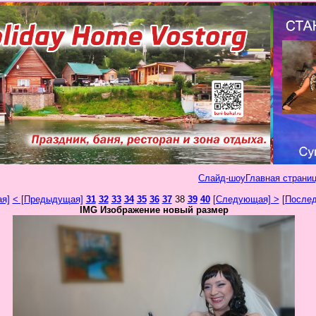
Слайд-шоу
Главная страниц
ая]
< [Предыдущая]
31
32
33
34
35
36
37
38
39
40
[Следующая] >
[Послед
IMG Изображение новый размер