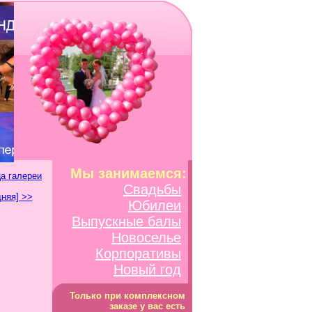
Мы занимаемся:
а галереи
Свадьбы
няя] >>
Юбилеи
Выпускные балы
Новоселье
Корпоративы
Новый год
Только при комплексном
заказе у вас есть