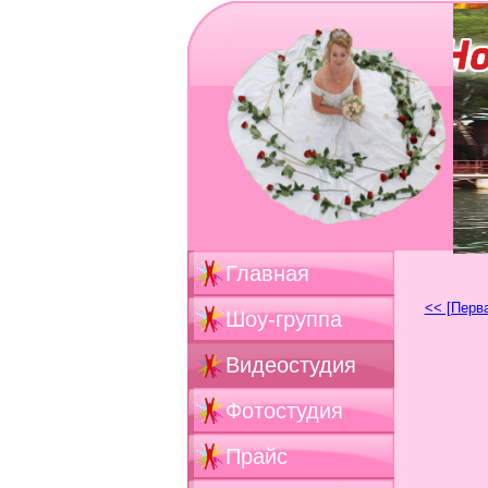
Главная
<< [Перв
Шоу-группа
Видеостудия
Фотостудия
Прайс