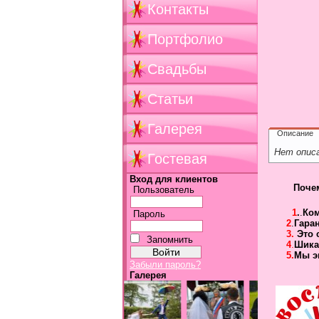
Контакты
Портфолио
Свадьбы
Статьи
Галерея
Описание
Нет опис
Гостевая
Вход для клиентов
Поче
Пользователь
1
.
.
Ко
Пароль
2
.
Гара
3.
Это 
Запомнить
4
.
Шика
5.
Мы э
Забыли пароль?
Галерея