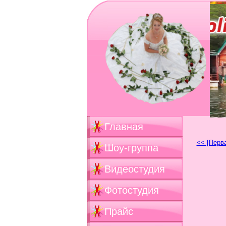
Главная
<< [Перв
Шоу-группа
Видеостудия
Фотостудия
Прайс