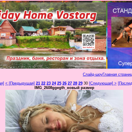
Слайд-шоу
Главная страниц
ая]
< [Предыдущая]
21
22
23
24
25
26
27
28
29
30
[Следующая] >
[Послед
IMG_2608ggegth_новый размер