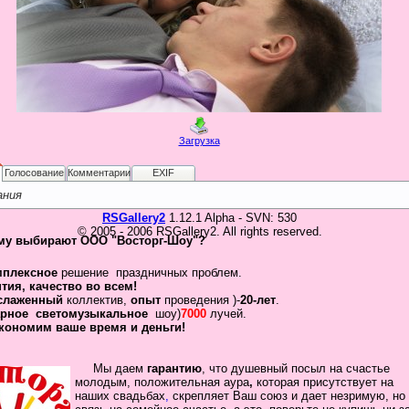
Загрузка
Голосование
Комментарии
EXIF
ания
RSGallery2
1.12.1 Alpha - SVN: 530
© 2005 - 2006 RSGallery2. All rights reserved.
му выбирают ООО "Восторг-Шоу"?
мплексное
решение праздничных проблем.
нтия
,
качество во всем!
слаженный
коллектив
,
опыт
проведения )-
20-лет
.
рное
светомузыкальное
шоу)
7000
лучей.
кономим ваше время и деньги!
Мы даем
гарантию
,
что
душевный посыл
на счастье
молодым, положительная
аура
,
которая присутствует на
наших свадьбах
,
скрепляет
Ваш
союз
и дает незримую, но