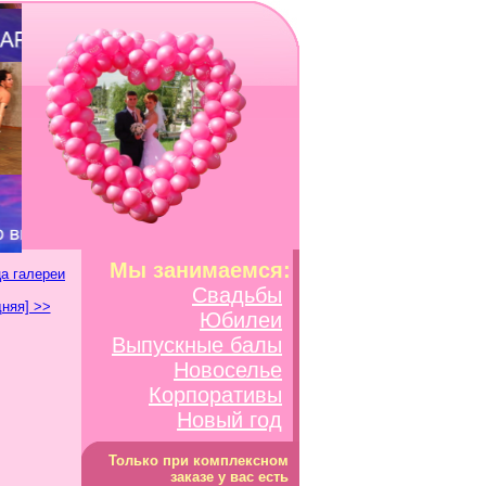
Мы занимаемся:
а галереи
Свадьбы
няя] >>
Юбилеи
Выпускные балы
Новоселье
Корпоративы
Новый год
Только при комплексном
заказе у вас есть