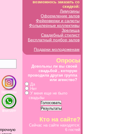
возможнось заказать со
скидкой:
Лимузины
Оформление залов
Фейерверки и салюты
Фольклерные коллективы
Зрелища
Свадебный стилист
Бесплатный подбор залов
Подарки молодоженам
Опросы
Довольны ли вы своей
свадьбой , которую
проводила другая группа
или агенство?
Да
Нет
У меня еще не было
свадьбы
Кто на сайте?
Сейчас на сайте находятся:
 прочную
6 гостей