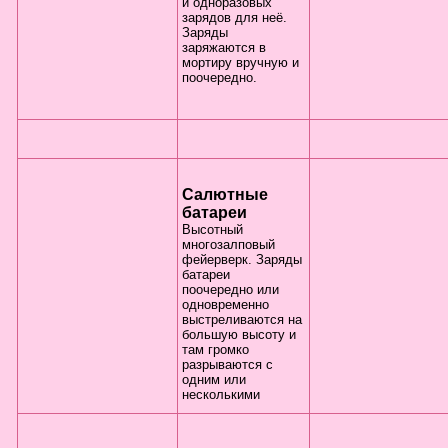
и одноразовых
зарядов для неё.
Заряды
заряжаются в
мортиру вручную и
поочередно.
Салютные
батареи
Высотный
многозалповый
фейерверк. Заряды
батареи
поочередно или
одновременно
выстреливаются на
большую высоту и
там громко
разрываются с
одним или
несколькими