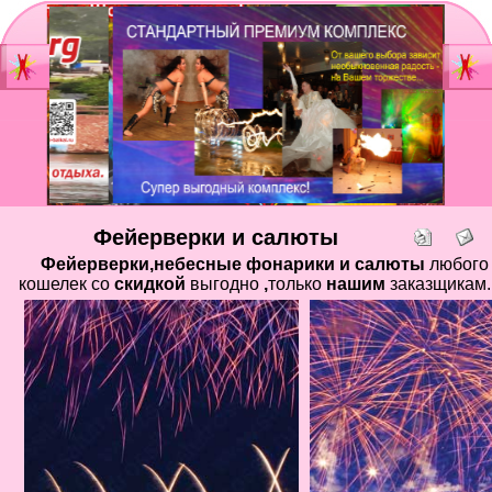
Главная
Мы
Шоу-группа
зан
Видеостудия
Св
Юб
Фейерверки и салюты
Фотостудия
Вы
Фейерверки,небесные фонарики и салюты
любого 
бал
кошелек
со
скидкой
выгодно
,
только
нашим
заказщикам.
Прайс
Но
Ко
Контакты
Но
год
Портфолио
Свадьбы
То
Статьи