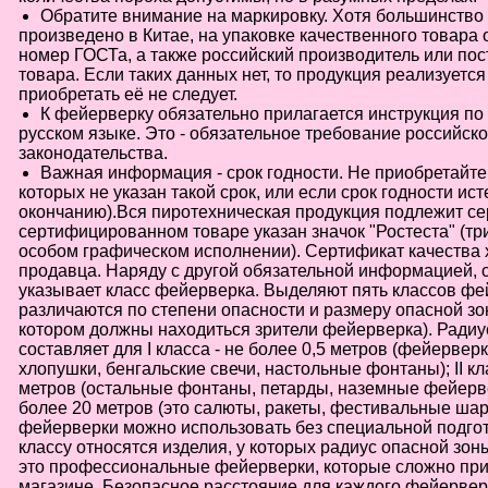
Обратите внимание на маркировку. Хотя большинств
произведено в Китае, на упаковке качественного товара 
номер ГОСТа, а также российский производитель или пос
товара. Если таких данных нет, то продукция реализуется 
приобретать её не следует.
К фейерверку обязательно прилагается инструкция п
русском языке. Это - обязательное требование российско
законодательства.
Важная информация - срок годности. Не приобретайте
которых не указан такой срок, или если срок годности исте
окончанию).Вся пиротехническая продукция подлежит с
сертифицированном товаре указан значок "Ростеста" (тр
особом графическом исполнении). Сертификат качества 
продавца. Наряду с другой обязательной информацией, 
указывает класс фейерверка. Выделяют пять классов фе
различаются по степени опасности и размеру опасной зо
котором должны находиться зрители фейерверка). Радиу
составляет для I класса - не более 0,5 метров (фейерве
хлопушки, бенгальские свечи, настольные фонтаны); II кл
метров (остальные фонтаны, петарды, наземные фейерверк
более 20 метров (это салюты, ракеты, фестивальные ша
фейерверки можно использовать без специальной подгото
классу относятся изделия, у которых радиус опасной зон
это профессиональные фейерверки, которые сложно пр
магазине. Безопасное расстояние для каждого фейервер