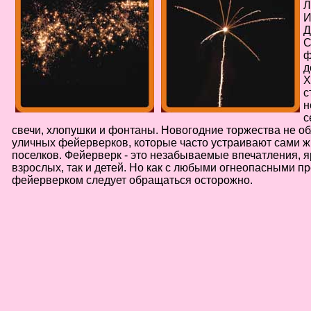
Л
И
Д
С
ф
д
Х
с
н
с
свечи, хлопушки и фонтаны. Новогодние торжества не об
уличных фейерверков, которые часто устраивают сами ж
поселков. Фейерверк - это незабываемые впечатления, я
взрослых, так и детей. Но как с любыми огнеопасными п
фейерверком следует обращаться осторожно.