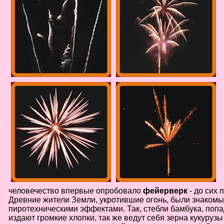
Не
У 
еще
был
сва
человечество впервые опробовало
фейерверк
- до сих 
Древние жители Земли, укротившие огонь, были знакомы
пиротехническими эффектами. Так, стебли бамбука, попа
издают громкие хлопки, так же ведут себя зерна кукурузы