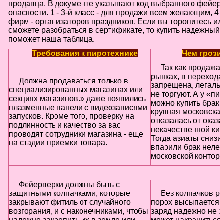
продавца. В документе указывают код выбранного фейер
опасности. 1 - 3-й класс - для продажи всем желающим, 4 -
фирм - организаторов праздников. Если вы торопитесь и
сможете разобраться в сертификате, то купить надежны
поможет наша таблица.
Требования к пиротехнике
Чем гроз
Так как продаж
рынках, в переход
Должна продаваться только в
запрещена, легал
специализированных магазинах или
не торгуют. А у «п
секциях магазинов.» даже появились
можно купить брак
плазменные панели с видеозаписями
крупная московск
запусков. Кроме того, проверку на
отказалась от ока
подлинность и качество за вас
некачественной ки
проводят сотрудники магазина - еще
Тогда азиаты снизи
на стадии приемки товара.
впарили брак неле
московской контор
Фейерверки должны быть с
защитными колпачками, которые
Без колпачков р
закрывают фитиль от случайного
порох высыпается 
возгорания, и с наконечниками, чтобы
заряд надежно не 
надежно закрепить их в земле или
может накрениться