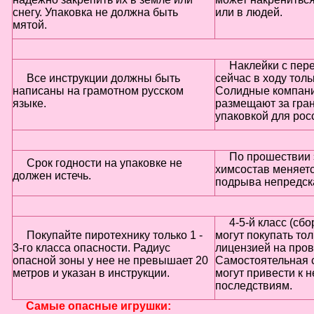
снегу. Упаковка не должна быть
или в людей.
мятой.
Наклейки с пер
Все инструкции должны быть
сейчас в ходу толь
написаны на грамотном русском
Солидные компани
языке.
размещают за гран
упаковкой для рос
По прошествии 
Срок годности на упаковке не
химсостав меняетс
должен истечь.
подрыва непредск
4-5-й класс (сб
Покупайте пиротехнику только 1 -
могут покупать то
3-го класса опасности. Радиус
лицензией на про
опасной зоны у нее не превышает 20
Самостоятельная с
метров и указан в инструкции.
могут привести к
последствиям.
Самые опасные игрушки: