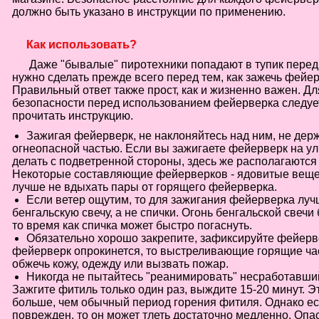
должно быть указано в инструкции по применению.
Как использовать?
Даже "бывалые" пиротехники попадают в тупик перед
нужно сделать прежде всего перед тем, как зажечь фейе
Правильный ответ также прост, как и жизненно важен. Д
безопасности перед использованием фейерверка следуе
прочитать инструкцию.
Зажигая фейерверк, не наклоняйтесь над ним, не держ
огнеопасной частью. Если вы зажигаете фейерверк на ули
делать с подветренной стороны, здесь же располагаются 
Некоторые составляющие фейерверков - ядовитые веще
лучше не вдыхать пары от горящего фейерверка.
Если ветер ощутим, то для зажигания фейерверка луч
бенгальскую свечу, а не спички. Огонь бенгальской свечи
то время как спичка может быстро погаснуть.
Обязательно хорошо закрепите, зафиксируйте фейерв
фейерверк опрокинется, то выстреливающие горящие час
обжечь кожу, одежду или вызвать пожар.
Никогда не пытайтесь "реанимировать" несработавши
Зажгите фитиль только один раз, выждите 15-20 минут. Э
больше, чем обычный период горения фитиля. Однако е
поврежден, то он может тлеть достаточно медленно. Опа