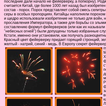
последние дали начало не фейерверку, а попкорну). Ро
считается Китай, где более 1000 лет назад был изобрете
состав - порох. Порох представляет собой смесь селитры
серы в особых пропорциях. Китайцы наполняли порохом
и щедро использовали изобретение не только для войн, н
прославления Императора, а также для борьбы со злыми
составлению формул фейерверков (или как их называли 
"небесных огней") были допущены только избранные слу
Кстати, именно они установили, как получать разноцветн
Красный цвет фейерверку придает горящий стронций, зел
желтый - натрий, синий - медь. В Европу секрет фейерве
п
М
X
ф
с
п
д
м
Р
ф
з
в
к
Л