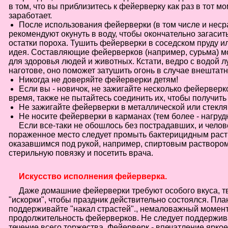
в том, что вы приблизитесь к фейерверку как раз в тот мо
заработает.
После использования фейерверки (в том числе и нес
рекомендуют окунуть в воду, чтобы окончательно загасит
остатки пороха. Тушить фейерверки в соседском пруду ил
идея. Составляющие фейерверков (например, сурьма) м
для здоровья людей и животных. Кстати, ведро с водой л
наготове, оно поможет затушить огонь в случае внештатн
Никогда не доверяйте фейерверки детям!
Если вы - новичок, не зажигайте несколько фейерверко
время, также не пытайтесь соединить их, чтобы получит
Не зажигайте фейерверки в металлической или стекля
Не носите фейерверки в карманах (тем более - нагрудн
Если все-таки не обошлось без пострадавших, и челове
пораженное место следует промыть бактерицидным рас
оказавшимся под рукой, например, спиртовым раствором
стерильную повязку и посетить врача.
Искусство исполнения фейерверка.
Даже домашние фейерверки требуют особого вкуса, т
"искорки", чтобы праздник действительно состоялся. Пла
поддерживайте "накал страстей"., немаловажный момент
продолжительность фейерверков. Не следует поддержив
течение всего торжества. Фейерверк - впечатление яркое