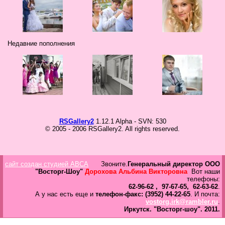
Не
У 
еще
был
сва
Недавние пополнения
RSGallery2
1.12.1 Alpha - SVN: 530
© 2005 - 2006 RSGallery2. All rights reserved.
сайт создан студией ABCA
Звоните.
Генеральный директор ООО
"Восторг-Шоу"
Дорохова Альбина Викторовна
Вот наши
телефоны:
62-96-62 , 97-67-65, 62-63-62
.
А у нас есть еще и
телефон-факс: (3952) 44-22-65
. И почта:
vostorg.irk@rambler.ru
.
Иркутск.
"Восторг-шоу".
2011.