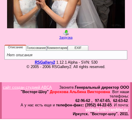
в
Галерея
Гостевая
Фо
Загрузка
Бес
Вход для клиентов
Пользователь
Описание
Голосование
Комментарии
EXIF
Нет описания
Пароль
RSGallery2
1.12.1 Alpha - SVN: 530
© 2005 - 2006 RSGallery2. All rights reserved.
Запомнить
Забыли пароль?
Оп
сайт создан студией ABCA
Звоните.
Генеральный директор ООО
Дов
"Восторг-Шоу"
Дорохова Альбина Викторовна
Вот наши
Галерея
телефоны:
62-96-62 , 97-67-65, 62-63-62
.
свад
А у нас есть еще и
телефон-факс: (3952) 44-22-65
. И почта:
ко
vostorg.irk@rambler.ru
.
пров
Иркутск.
"Восторг-шоу".
2011.
груп
аге
Да