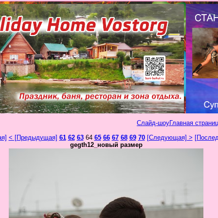
Слайд-шоу
Главная страниц
ая]
< [Предыдущая]
61
62
63
64
65
66
67
68
69
70
[Следующая] >
[Послед
gegth12_новый размер