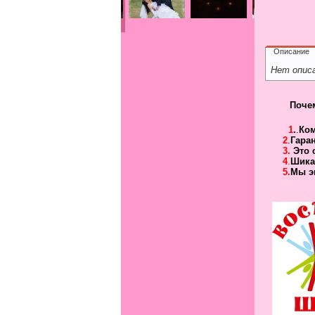
Описание
Нет опис
Поче
1
.
.
Ко
2
.
Гара
3.
Это 
4
.
Шика
5.
Мы э