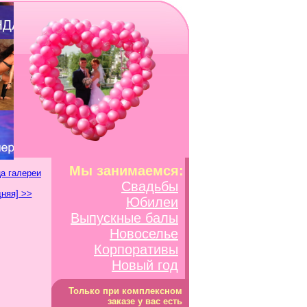
Мы занимаемся:
а галереи
Свадьбы
няя] >>
Юбилеи
Выпускные балы
Новоселье
Корпоративы
Новый год
Только при комплексном
заказе у вас есть