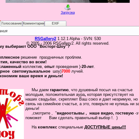
Загрузка
Голосование
Комментарии
EXIF
ания
RSGallery2
1.12.1 Alpha - SVN: 530
© 2005 - 2006 RSGallery2. All rights reserved.
му выбирают ООО "Восторг-Шоу"?
мплексное
решение праздничных проблем.
нтия
,
качество во всем!
слаженный
коллектив
,
опыт
проведения )-
20-лет
.
рное
светомузыкальное
шоу)
7000
лучей.
кономим ваше время и деньги!
Мы даем
гарантию
,
что
душевный посыл
на счастье
молодым, положительная
аура
,
которая присутствует на
наших свадьбах
,
скрепляет
Ваш
союз
и дает незримую, но
связь на семейное
счастье, а это, поверьте не купишь ни з
деньги!
,смотрите , "
видеоотзывы ,
наше видео, гостевую
-
помож
ет Вам сделать
правильный выбор !.
)
На
комплекс
специальные
ДОСТУПНЫЕ цены!!!