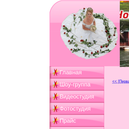
Главная
<< [Перв
Шоу-группа
Видеостудия
Фотостудия
Прайс