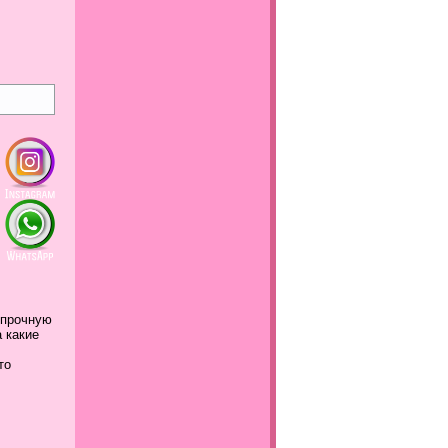
 прочную
а какие
это