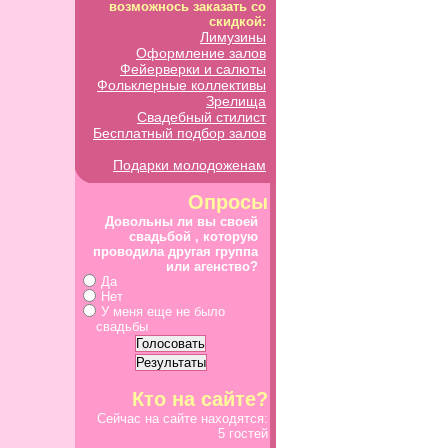
возможнось заказать со
скидкой:
Лимузины
Оформление залов
Фейерверки и салюты
Фольклерные коллективы
Зрелища
Свадебный стилист
Бесплатный подбор залов
Подарки молодоженам
Опросы
Довольны ли вы своей
свадьбой , которую
проводила другая группа
или агенство?
Да
Нет
У меня еще не было
свадьбы
Кто на сайте?
Сейчас на сайте находятся:
5 гостей