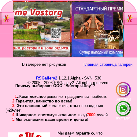
Главная
Мы
Шоу-группа
зан
Видеостудия
Св
Юб
В галерее нет рисунков
Главная страница галереи
Фотостудия
Вы
бал
RSGallery2
1.12.1 Alpha - SVN: 530
Прайс
© 2005 - 2006 RSGallery2. All rights reserved.
Но
Почему выбирают ООО "Восторг-Шоу"?
Ко
Контакты
1
.
.
Комплексное
решение праздничных проблем.
Но
2
.
Гарантия
,
качество во всем!
3.
Это слаженный
коллектив
,
опыт
проведения
год
Портфолио
)-
20-лет
.
4
.
Шикарное
светомузыкальное
шоу)
7000
лучей.
5.
Мы экономим ваше время и деньги!
Свадьбы
То
Статьи
Мы даем
гарантию
,
что