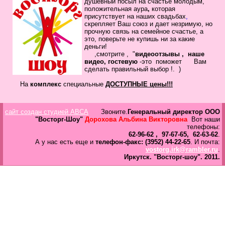
душевный посыл
на счастье молодым,
в
положительная
аура
,
которая
Галерея
присутствует на наших свадьбах
,
скрепляет
Ваш
союз
и дает незримую, но
прочную связь на семейное
счастье, а
Гостевая
это, поверьте не купишь ни за какие
Фо
деньги!
,смотрите , "
видеоотзывы ,
наше
видео, гостевую
-это помож
ет Вам
Бес
сделать
правильный выбор !.
)
Вход для клиентов
Пользователь
На
комплекс
специальные
ДОСТУПНЫЕ цены!!!
Пароль
сайт создан студией ABCA
Звоните.
Генеральный директор ООО
Запомнить
"Восторг-Шоу"
Дорохова Альбина Викторовна
Вот наши
телефоны:
Забыли пароль?
62-96-62 , 97-67-65, 62-63-62
.
А у нас есть еще и
телефон-факс: (3952) 44-22-65
. И почта:
Оп
vostorg.irk@rambler.ru
.
Дов
Иркутск.
"Восторг-шоу".
2011.
Галерея
свад
ко
пров
груп
аге
Да