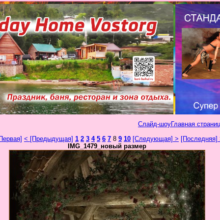
Слайд-шоу
Главная страниц
Первая]
< [Предыдущая]
1
2
3
4
5
6
7
8
9
10
[Следующая] >
[Последняя]
IMG_1479_новый размер