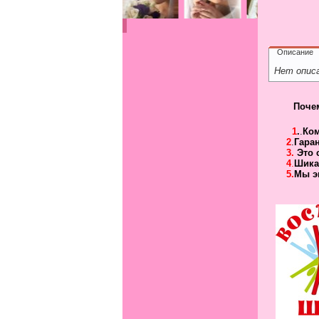
Описание
Нет опис
Поче
1
.
.
Ко
2
.
Гара
3.
Это 
4
.
Шика
5.
Мы э