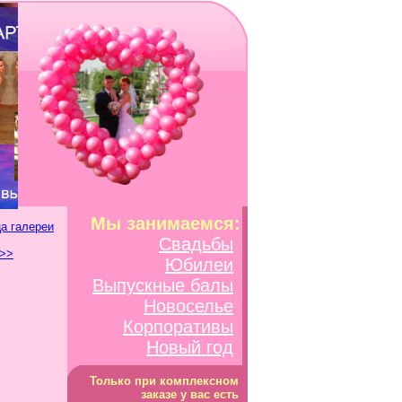
Мы занимаемся:
а галереи
Свадьбы
 >>
Юбилеи
Выпускные балы
Новоселье
Корпоративы
Новый год
Только при комплексном
заказе у вас есть