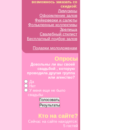
возможнось заказать со
скидкой:
Лимузины
Оформление залов
Фейерверки и салюты
Фольклерные коллективы
Зрелища
Свадебный стилист
Бесплатный подбор залов
Подарки молодоженам
Опросы
Довольны ли вы своей
свадьбой , которую
проводила другая группа
или агенство?
Да
Нет
У меня еще не было
свадьбы
Кто на сайте?
Сейчас на сайте находятся:
5 гостей