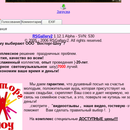
Загрузка
Голосование
Комментарии
EXIF
ания
RSGallery2
1.12.1 Alpha - SVN: 530
© 2005 - 2006 RSGallery2. All rights reserved.
му выбирают ООО "Восторг-Шоу"?
мплексное
решение праздничных проблем.
нтия
,
качество во всем!
слаженный
коллектив
,
опыт
проведения )-
20-лет
.
рное
светомузыкальное
шоу)
7000
лучей.
кономим ваше время и деньги!
Мы даем
гарантию
,
что
душевный посыл
на счастье
молодым, положительная
аура
,
которая присутствует на
наших свадьбах
,
скрепляет
Ваш
союз
и дает незримую, но
связь на семейное
счастье, а это, поверьте не купишь ни з
деньги!
,смотрите , "
видеоотзывы ,
наше видео, гостевую
-
помож
ет Вам сделать
правильный выбор !.
)
На
комплекс
специальные
ДОСТУПНЫЕ цены!!!