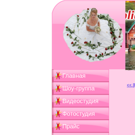
Главная
<< [
Шоу-группа
Видеостудия
Фотостудия
Прайс