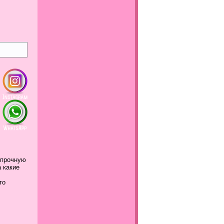
 прочную
а какие
это