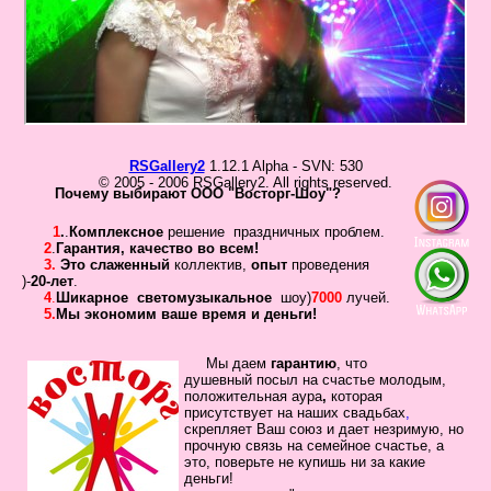
в
Галерея
Гостевая
Фо
Бес
Вход для клиентов
RSGallery2
1.12.1 Alpha - SVN: 530
Пользователь
© 2005 - 2006 RSGallery2. All rights reserved.
Почему выбирают ООО "Восторг-Шоу"?
Пароль
1
.
.
Комплексное
решение праздничных проблем.
2
.
Гарантия
,
качество во всем!
Запомнить
3.
Это слаженный
коллектив
,
опыт
проведения
)-
20-лет
.
Забыли пароль?
4
.
Шикарное
светомузыкальное
шоу)
7000
лучей.
5.
Мы экономим ваше время и деньги!
Оп
Дов
Галерея
Мы даем
гарантию
,
что
душевный посыл
на счастье молодым,
свад
положительная
аура
,
которая
ко
присутствует на наших свадьбах
,
пров
скрепляет
Ваш
союз
и дает незримую, но
прочную связь на семейное
счастье, а
груп
это, поверьте не купишь ни за какие
аге
деньги!
Да