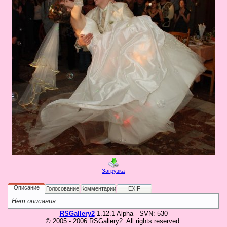
в
Галерея
Гостевая
Фо
Бес
Вход для клиентов
Пользователь
Пароль
Запомнить
Забыли пароль?
Оп
Дов
Галерея
Загрузка
свад
ко
Описание
Голосование
Комментарии
EXIF
пров
Нет описания
груп
RSGallery2
1.12.1 Alpha - SVN: 530
аге
© 2005 - 2006 RSGallery2. All rights reserved.
Да