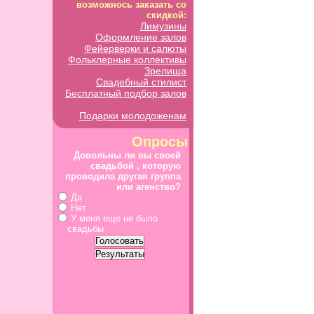
возможнось заказать со
скидкой:
Лимузины
Оформление залов
Фейерверки и салюты
Фольклерные коллективы
Зрелища
Свадебный стилист
Бесплатный подбор залов
Подарки молодоженам
Опросы
Довольны ли вы своей
свадьбой , которую
проводила другая группа
или агенство?
Да
Нет
У меня еще не было
свадьбы