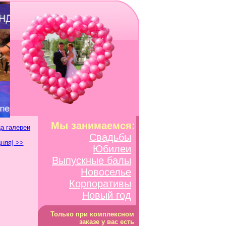
Мы занимаемся:
а галереи
Свадьбы
няя] >>
Юбилеи
Выпускные балы
Новоселье
Корпоративы
Новый год
Только при комплексном
заказе у вас есть