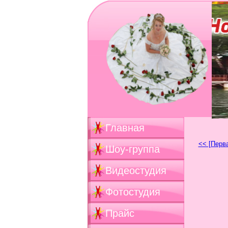
Главная
<< [Перв
Шоу-группа
Видеостудия
Фотостудия
Прайс