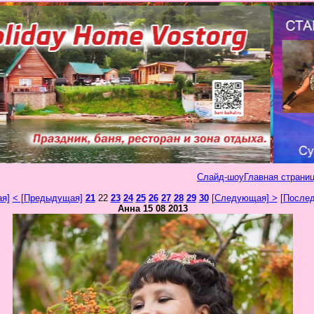
Слайд-шоу
Главная страниц
ая]
< [Предыдущая]
21
22
23
24
25
26
27
28
29
30
[Следующая] >
[Послед
Анна 15 08 2013