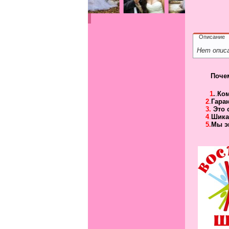
Описание
Нет опис
Поче
1
.
.
Ко
2
.
Гара
3.
Это 
4
.
Шика
5.
Мы э