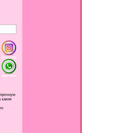
 прочную
а какие
это