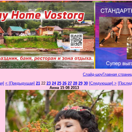
Слайд-шоу
Главная страниц
ая]
< [Предыдущая]
21
22
23
24
25
26
27
28
29
30
[Следующая] >
[Послед
Анна 15 08 2013