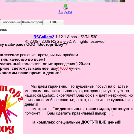
Загрузка
Голосование
Комментарии
EXIF
ания
RSGallery2
1.12.1 Alpha - SVN: 530
© 2005 - 2006 RSGallery2. All rights reserved.
му выбирают ООО "Восторг-Шоу"?
мплексное
решение праздничных проблем.
нтия
,
качество во всем!
слаженный
коллектив
,
опыт
проведения )-
20-лет
.
рное
светомузыкальное
шоу)
7000
лучей.
кономим ваше время и деньги!
Мы даем
гарантию
,
что
душевный посыл
на счастье
молодым, положительная
аура
,
которая присутствует на
наших свадьбах
,
скрепляет
Ваш
союз
и дает незримую, но
связь на семейное
счастье, а это, поверьте не купишь ни з
деньги!
,смотрите , "
видеоотзывы ,
наше видео, гостевую
-
помож
ет Вам сделать
правильный выбор !.
)
На
комплекс
специальные
ДОСТУПНЫЕ цены!!!