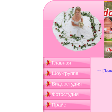
Главная
<< [Перв
Шоу-группа
Видеостудия
Фотостудия
Прайс