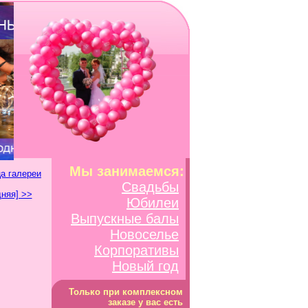
Мы занимаемся:
а галереи
Свадьбы
няя] >>
Юбилеи
Выпускные балы
Новоселье
Корпоративы
Новый год
Только при комплексном
заказе у вас есть