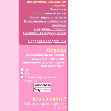
возможнось заказать со
скидкой:
Лимузины
Оформление залов
Фейерверки и салюты
Фольклерные коллективы
Зрелища
Свадебный стилист
Бесплатный подбор залов
Подарки молодоженам
Опросы
Довольны ли вы своей
свадьбой , которую
проводила другая группа
или агенство?
Да
Нет
У меня еще не было
свадьбы
Кто на сайте?
Сейчас на сайте находятся:
2 гостей