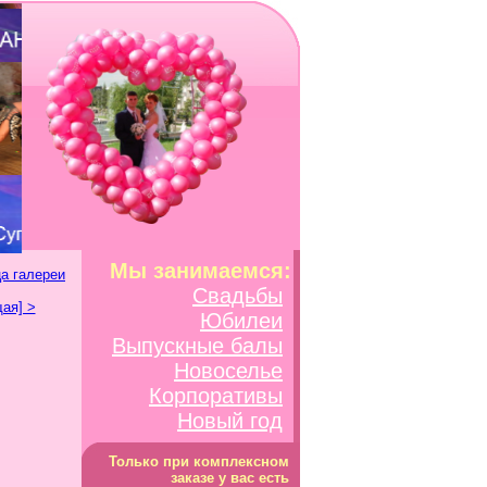
Мы занимаемся:
а галереи
Свадьбы
ая] >
Юбилеи
Выпускные балы
Новоселье
Корпоративы
Новый год
Только при комплексном
заказе у вас есть