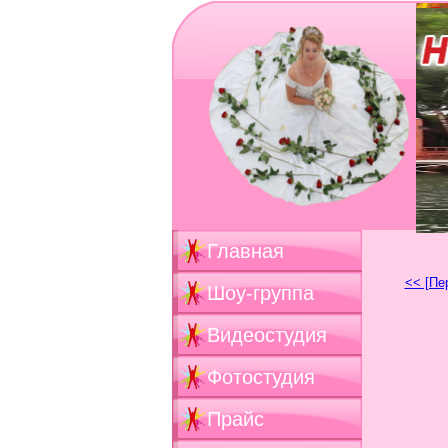
Главная
<< [Пе
Шоу-группа
Видеостудия
Фотостудия
Прайс