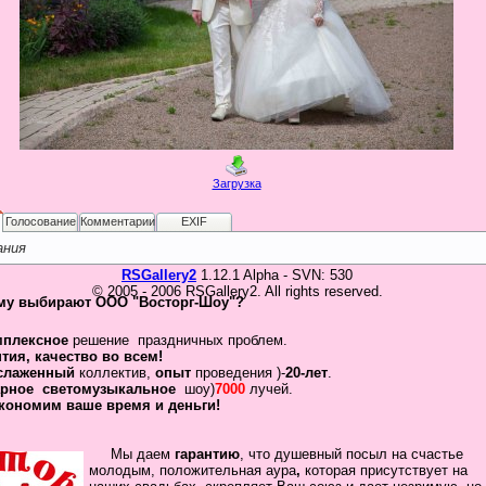
Загрузка
Голосование
Комментарии
EXIF
ания
RSGallery2
1.12.1 Alpha - SVN: 530
© 2005 - 2006 RSGallery2. All rights reserved.
му выбирают ООО "Восторг-Шоу"?
мплексное
решение праздничных проблем.
нтия
,
качество во всем!
слаженный
коллектив
,
опыт
проведения )-
20-лет
.
рное
светомузыкальное
шоу)
7000
лучей.
кономим ваше время и деньги!
Мы даем
гарантию
,
что
душевный посыл
на счастье
молодым, положительная
аура
,
которая присутствует на