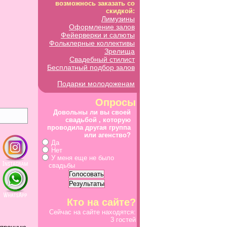
возможнось заказать со
скидкой:
Лимузины
Оформление залов
Фейерверки и салюты
Фольклерные коллективы
Зрелища
Свадебный стилист
Бесплатный подбор залов
Подарки молодоженам
Опросы
Довольны ли вы своей
свадьбой , которую
проводила другая группа
или агенство?
Да
Нет
У меня еще не было
свадьбы
Кто на сайте?
Сейчас на сайте находятся:
3 гостей