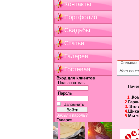
Контакты
Портфолио
Свадьбы
Статьи
Галерея
Описание
Гостевая
Нет опис
Вход для клиентов
Пользователь
Поче
Пароль
1
.
.
Ко
2
.
Гара
Запомнить
3.
Это 
4
.
Шика
Забыли пароль?
5.
Мы э
Галерея