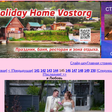
Слайд-шоу
Главная страниц
рвая]
< [Предыдущая]
141
142
143
144
145
146
147
148
149
150
[Следующ
[Последняя] >>
и Любовь