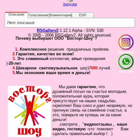
Не
Загрузка
У 
еще
Описание
Голосование
Комментарии
EXIF
был
сва
Нет описания
RSGallery2
1.12.1 Alpha - SVN: 530
© 2005 - 2006 RSGallery2. All rights reserved.
Почему выбирают ООО "Восторг-Шоу"?
1
.
.
Комплексное
решение праздничных проблем.
2
.
Гарантия
,
качество во всем!
3.
Это слаженный
коллектив
,
опыт
проведения
)-
20-лет
.
4
.
Шикарное
светомузыкальное
шоу)
7000
лучей.
5.
Мы экономим ваше время и деньги!
Кто
Мы даем
гарантию
,
что
на
душевный посыл
на счастье молодым,
положительная
аура
,
которая
сай
присутствует на наших свадьбах
,
Сейча
скрепляет
Ваш
союз
и дает незримую, но
на
прочную связь на семейное
счастье, а
сайте
это, поверьте не купишь ни за какие
наход
деньги!
5
,смотрите , "
видеоотзывы ,
наше
госте
видео, гостевую
-это помож
ет Вам
сделать
правильный выбор !.
)