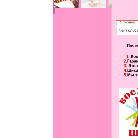
Описание
Нет опис
Поче
1
.
.
Ко
2
.
Гара
3.
Это 
4
.
Шика
5.
Мы э