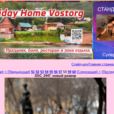
Слайд-шоу
Главная страниц
ая]
< [Предыдущая]
51
52
53
54
55
56
57
58
59
60
[Следующая] >
[Послед
DSC_2447_новый размер