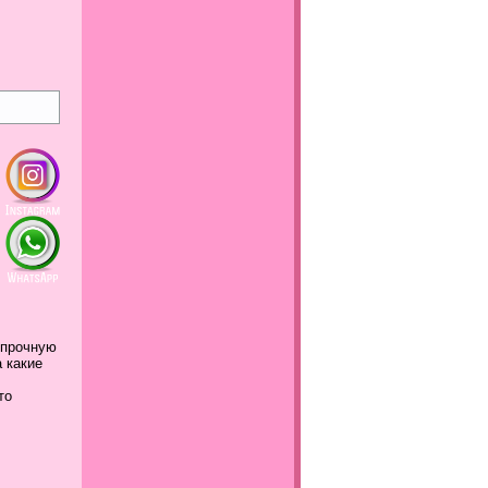
 прочную
а какие
это