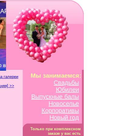
Мы занимаемся:
а галереи
Свадьбы
няя] >>
Юбилеи
Выпускные балы
Новоселье
Корпоративы
Новый год
Только при комплексном
заказе у вас есть