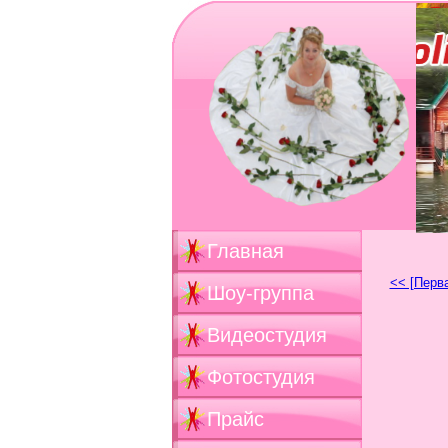
Главная
<< [Перв
Шоу-группа
Видеостудия
Фотостудия
Прайс