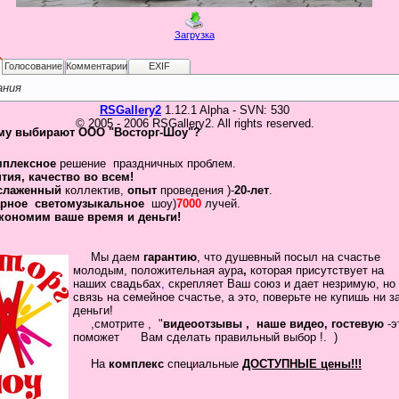
Загрузка
Голосование
Комментарии
EXIF
ания
RSGallery2
1.12.1 Alpha - SVN: 530
© 2005 - 2006 RSGallery2. All rights reserved.
му выбирают ООО "Восторг-Шоу"?
мплексное
решение праздничных проблем.
нтия
,
качество во всем!
слаженный
коллектив
,
опыт
проведения )-
20-лет
.
рное
светомузыкальное
шоу)
7000
лучей.
кономим ваше время и деньги!
Мы даем
гарантию
,
что
душевный посыл
на счастье
молодым, положительная
аура
,
которая присутствует на
наших свадьбах
,
скрепляет
Ваш
союз
и дает незримую, но
связь на семейное
счастье, а это, поверьте не купишь ни з
деньги!
,смотрите , "
видеоотзывы ,
наше видео, гостевую
-
помож
ет Вам сделать
правильный выбор !.
)
На
комплекс
специальные
ДОСТУПНЫЕ цены!!!