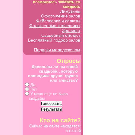
возможнось заказать со
скидкой:
Лимузины
Оформление залов
Фейерверки и салюты
Фольклерные коллективы
Зрелища
Свадебный стилист
Бесплатный подбор залов
Подарки молодоженам
Опросы
Довольны ли вы своей
свадьбой , которую
проводила другая группа
или агенство?
Да
Нет
У меня еще не было
свадьбы
Кто на сайте?
Сейчас на сайте находятся:
5 гостей